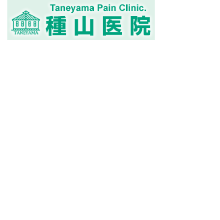
専門的な知識と技術で痛みの治療を行います
急性及び慢性疼痛と疼痛以外でペインクリニック療法の適
応となる疾患を主に、神経ブロック・鍼灸マッサージ・リ
ハビリテーションにより治療を行っています。
特に自律神経に関与する疾患に対しての積極的な治療や、
癌患者の在宅ケアおよび在宅酸素療法・在宅介護などに重
点を置いています。