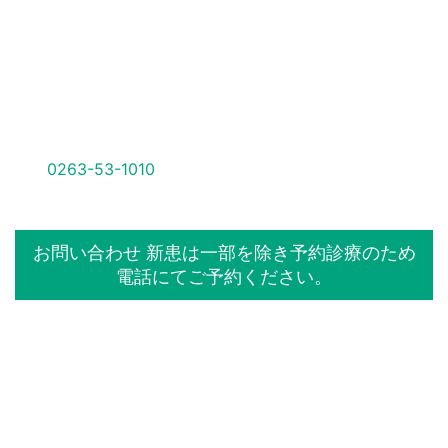
受付終了は診療時間の１時間前です。
新患は一部を除き予約診療のため電話にてご予約くださ
い。
0263-53-1010
受付時間：午前8:00〜12:00／午後
14:00〜17:00 （木・土の午後休診）
お問い合わせ
新患は一部を除き予約診療のため
電話にてご予約ください。
〒399-0732 長野県塩尻市大門五番町6-28