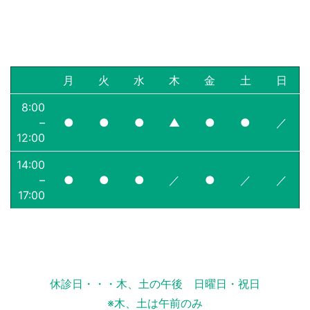
診療時間
月
火
水
木
金
土
日
8:00
–
●
●
●
▲
●
●
／
12:00
14:00
–
●
●
●
／
●
／
／
17:00
▲木曜日・・・8時30分 ~ 11時
休診日・・・木、土の午後 日曜日・祝日
※木、土は午前のみ